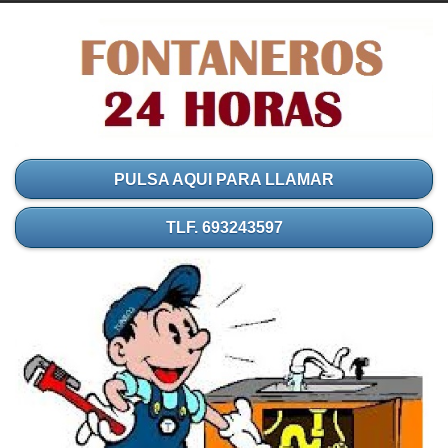
PULSA AQUI PARA LLAMAR
TLF. 693243597