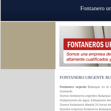
Fontanero u
FONTANERO URGENTE B
Fontanero urgente
Butarque es el 
momento.
Somos fontaneros urgentes Butarque p
instalaciones de agua, trabajamos de
Somos fontaneros Madrid 24 horas en l
Nuestra empresa fontaneros Butarque M