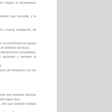
es o fugas, le solventamos
miento que necesite, y le
ón y nueva instalación, de
os, no encontrará un equipo
en distintos servicios.
le atenderemos encantados.
es opciones y siempre le
l.
icio de fontanería con los
orre por nuestras tuberías
mado agua dura.
s, sino que también dañará