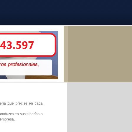
nería que precise en cada
produzca en sus tuberías o
 empresa.