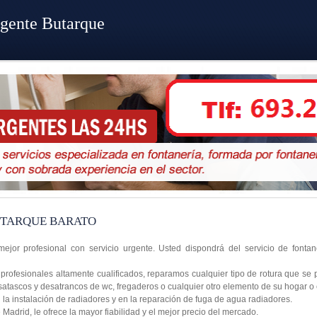
rgente Butarque
UTARQUE BARATO
mejor profesional con servicio urgente. Usted dispondrá del servicio de fonta
rofesionales altamente cualificados, reparamos cualquier tipo de rotura que se 
satascos y desatrancos de wc, fregaderos o cualquier otro elemento de su hogar o
a instalación de radiadores y en la reparación de fuga de agua radiadores.
adrid, le ofrece la mayor fiabilidad y el mejor precio del mercado.