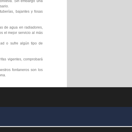
 conlleva. Sin embargo una
sario.
uberías, bajantes y fosas
gas de agua en radiadores,
s el mejor servicio al más
ad o sufre algún tipo de
rifas vigentes, comprobará
estros fontaneros son los
ona.