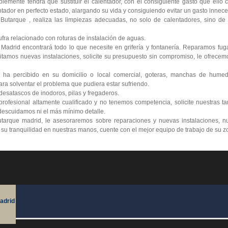
lemente tendrá que sustituir el calentador, con el consiguiente gasto que ello
tador en perfecto estado, alargando su vida y consiguiendo evitar un gasto innece
utarque , realiza las limpiezas adecuadas, no solo de calentadores, sino de t
ra relacionado con roturas de instalación de aguas.
 Madrid encontrará todo lo que necesite en grifería y fontanería. Reparamos fu
itamos nuevas instalaciones, solicite su presupuesto sin compromiso, le ofrecemo
 ha percibido en su domicilio o local comercial, goteras, manchas de humed
ra solventar el problema que pudiera estar sufriendo.
esatascos de inodoros, pilas y fregaderos.
ofesional altamente cualificado y no tenemos competencia, solicite nuestras ta
escuidamos ni el más mínimo detalle.
tarque madrid, le asesoraremos sobre reparaciones y nuevas instalaciones, nu
e su tranquilidad en nuestras manos, cuente con el mejor equipo de trabajo de su z
adrid