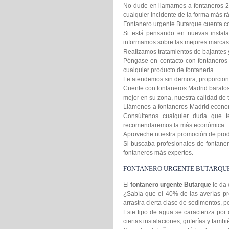
No dude en llamarnos a fontaneros 2
cualquier incidente de la forma más rá
Fontanero urgente Butarque cuenta con
Si está pensando en nuevas instala
informamos sobre las mejores marcas 
Realizamos tratamientos de bajantes 
Póngase en contacto con fontaneros 
cualquier producto de fontanería.
Le atendemos sin demora, proporcion
Cuente con fontaneros Madrid baratos 
mejor en su zona, nuestra calidad de t
Llámenos a fontaneros Madrid econom
Consúltenos cualquier duda que t
recomendaremos la más económica.
Aproveche nuestra promoción de produc
Si buscaba profesionales de fontanero
fontaneros más expertos.
FONTANERO URGENTE BUTARQU
El
fontanero urgente Butarque
le da 
¿Sabía que el 40% de las averías pr
arrastra cierta clase de sedimentos,
Este tipo de agua se caracteriza por 
ciertas instalaciones, griferías y tamb