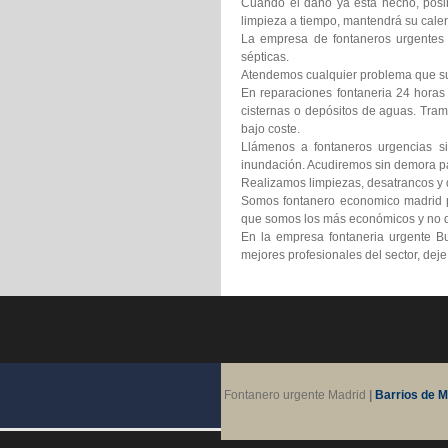
Cuando el daño ya está hecho, posib
limpieza a tiempo, mantendrá su calen
La empresa de fontaneros urgentes B
sépticas.
Atendemos cualquier problema que suf
En reparaciones fontaneria 24 horas
cisternas o depósitos de aguas. Tram
bajo coste.
Llámenos a fontaneros urgencias si
inundación. Acudiremos sin demora pa
Realizamos limpiezas, desatrancos y d
Somos fontanero economico madrid pr
que somos los más económicos y no d
En la empresa fontaneria urgente Bu
mejores profesionales del sector, dej
Fontanero urgente Madrid
|
Barrios de M