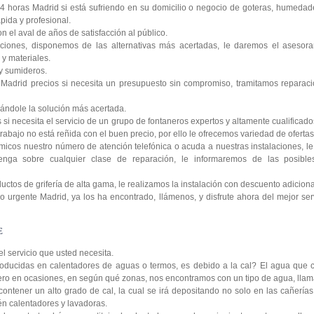
4 horas Madrid si está sufriendo en su domicilio o negocio de goteras, humedad
pida y profesional.
 el aval de años de satisfacción al público.
ciones, disponemos de las alternativas más acertadas, le daremos el asesora
y materiales.
y sumideros.
Madrid precios si necesita un presupuesto sin compromiso, tramitamos reparaci
ándole la solución más acertada.
si necesita el servicio de un grupo de fontaneros expertos y altamente cualificad
rabajo no está reñida con el buen precio, por ello le ofrecemos variedad de ofertas 
icos nuestro número de atención telefónica o acuda a nuestras instalaciones, 
enga sobre cualquier clase de reparación, le informaremos de las posibl
tos de grifería de alta gama, le realizamos la instalación con descuento adiciona
 urgente Madrid, ya los ha encontrado, llámenos, y disfrute ahora del mejor serv
E
el servicio que usted necesita.
oducidas en calentadores de aguas o termos, es debido a la cal? El agua que c
 pero en ocasiones, en según qué zonas, nos encontramos con un tipo de agua, lla
contener un alto grado de cal, la cual se irá depositando no solo en las cañería
ién calentadores y lavadoras.