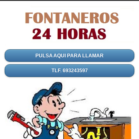
PULSA AQUI PARA LLAMAR
TLF. 693243597