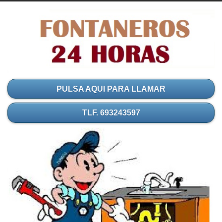
PULSA AQUI PARA LLAMAR
TLF. 693243597