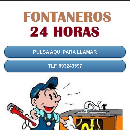
PULSA AQUI PARA LLAMAR
TLF. 693243597