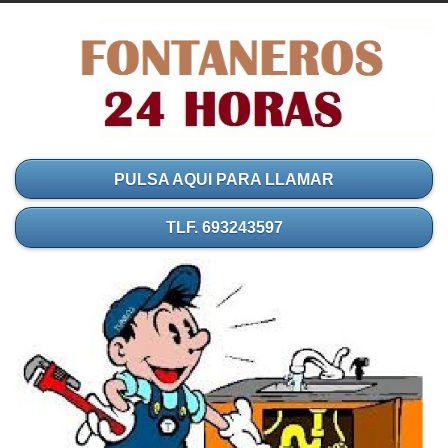
PULSA AQUI PARA LLAMAR
TLF. 693243597