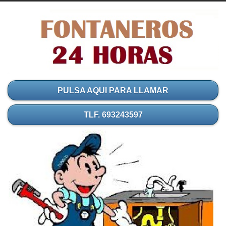
PULSA AQUI PARA LLAMAR
TLF. 693243597